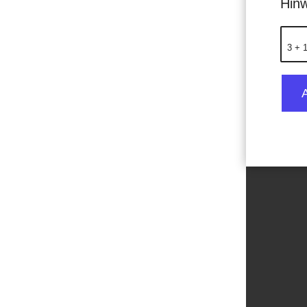
Hinw
3 + 